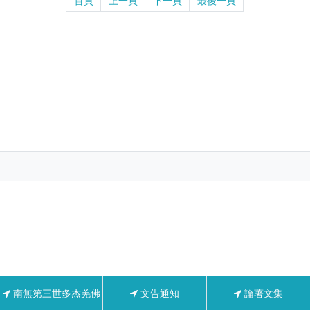
首頁
上一頁
下一頁
最後一頁
南無第三世多杰羌佛
文告通知
論著文集