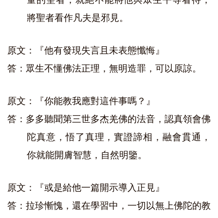
將聖者看作凡夫是邪見。
原文：『他有發現失言且未表態懺悔』
答：眾生不懂佛法正理，無明造罪，可以原諒。
原文：『你能教我應對這件事嗎？』
答：多多聽聞第三世多杰羌佛的法音，認真領會佛
陀真意，悟了真理，實證諦相，融會貫通，
你就能開膚智慧，自然明鑒。
原文：『或是給他一篇開示導入正見』
答：拉珍慚愧，還在學習中，一切以無上佛陀的教