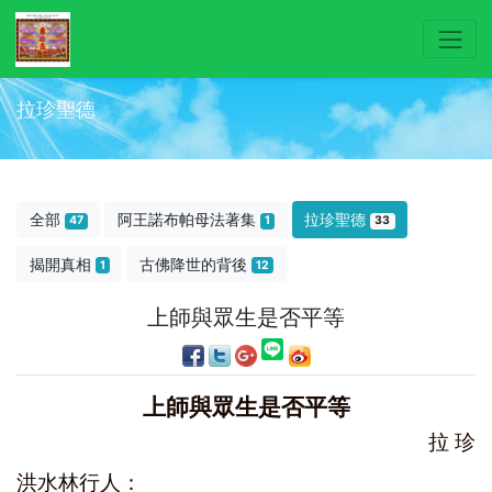
拉珍聖德
全部
阿王諾布帕母法著集
拉珍聖德
47
1
33
揭開真相
古佛降世的背後
1
12
上師與眾生是否平等
上師與眾生是否平等
拉 珍
洪水林行人：