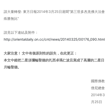
請大量轉發: 東方日報2014年3月25日港聞“第三世多杰羌佛大法會
殊勝無比”
請見以下連結及附件：
http://orientaldaily.on.cc/cnt/news/20140325/00176_090.html
大家注意！ 文中有個原則性的誤失，在此更正：
本文中錯把二星須彌輪聖德的扎西卓瑪仁波且寫成了高層的二星日
月輪聖德。
國際佛教
僧尼總會
2014年3
月25日